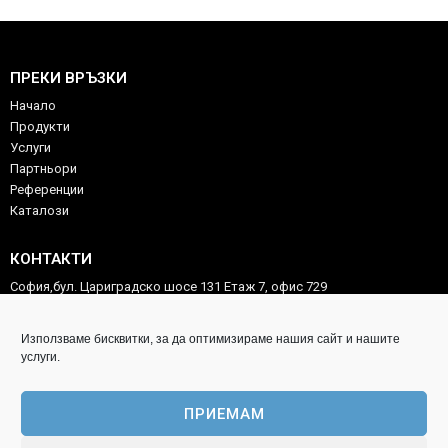
ПРЕКИ ВРЪЗКИ
Начало
Продукти
Услуги
Партньори
Референции
Каталози
КОНТАКТИ
София,бул. Цариградско шосе 131 Етаж 7, офис 729
02/975 54 46
Използваме бисквитки, за да оптимизираме нашия сайт и нашите
0887 59 88 58
услуги.
technocorp.ltd@gmail.com
ПРИЕМАМ
ИНФОРМАЦИЯ ЗА КЛИЕНТА
Copyright technocorp-tools.com