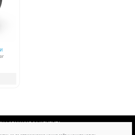
И
ог
ИНФОРМАЦИЯ ЗА КЛИЕНТА
opyright technocorp-tools.com