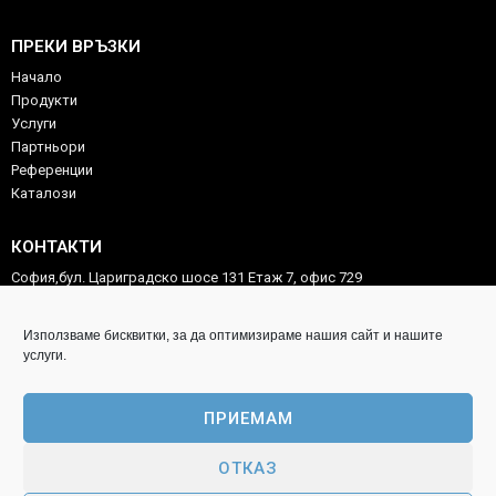
ПРЕКИ ВРЪЗКИ
Начало
Продукти
Услуги
Партньори
Референции
Каталози
КОНТАКТИ
София,бул. Цариградско шосе 131 Етаж 7, офис 729
02/975 54 46
Използваме бисквитки, за да оптимизираме нашия сайт и нашите
0887 59 88 58
услуги.
technocorp.ltd@gmail.com
ПРИЕМАМ
ИНФОРМАЦИЯ ЗА КЛИЕНТА
Copyright technocorp-tools.com
ОТКАЗ
Политика за поверителност