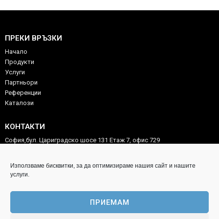
ПРЕКИ ВРЪЗКИ
Начало
Продукти
Услуги
Партньори
Референции
Каталози
КОНТАКТИ
София,бул. Цариградско шосе 131 Етаж 7, офис 729
02/975 54 46
Използваме бисквитки, за да оптимизираме нашия сайт и нашите
0887 59 88 58
услуги.
technocorp.ltd@gmail.com
ПРИЕМАМ
ИНФОРМАЦИЯ ЗА КЛИЕНТА
Copyright technocorp-tools.com