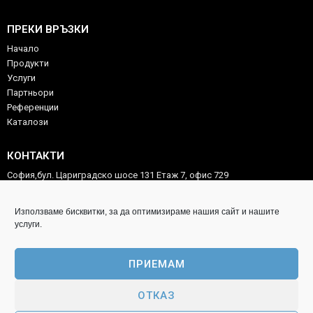
ПРЕКИ ВРЪЗКИ
Начало
Продукти
Услуги
Партньори
Референции
Каталози
КОНТАКТИ
София,бул. Цариградско шосе 131 Етаж 7, офис 729
02/975 54 46
Използваме бисквитки, за да оптимизираме нашия сайт и нашите
0887 59 88 58
услуги.
technocorp.ltd@gmail.com
ПРИЕМАМ
ИНФОРМАЦИЯ ЗА КЛИЕНТА
Copyright technocorp-tools.com
ОТКАЗ
Политика за поверителност